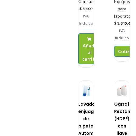
Consumibles
Equipos
para
$
5.400
laboratorio
IVA
Incluido
$
3.345.600
IVA
Incluido
Añadir
Cotizar
al
carrito
Lavador
Garrafa
enjuagador
Rectangu
de
(HDPE)
pipetas
con
Automático
llave