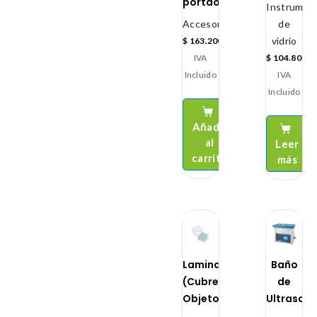
portaobjeto
Instrument
Accesorios
de
vidrio
$
163.200
IVA
$
104.800
Incluido
IVA
Incluido
Añadir
al
Leer
carrito
más
Laminas
Baño
(Cubre
de
Objeto)
Ultrason