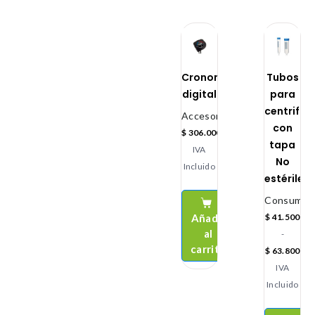
Cronometro
Tubos
digital
para
centrifug
Accesorios
con
$
306.000
tapa
IVA
No
Incluido
estériles
Consumibl
Añadir
$
41.500
al
-
carrito
$
63.800
IVA
Incluido