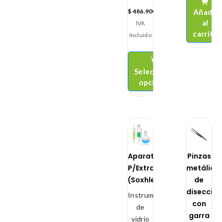
Añadir
$
486.900
al
IVA
carrito
Incluido
Seleccionar
opciones
Aparato
Pinzas
P/Extracción
metálica
(Soxhlet)
de
disecció
Instrumental
con
de
garra
vidrio