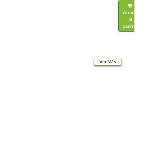
Añadir
al
carrito
Ver Más