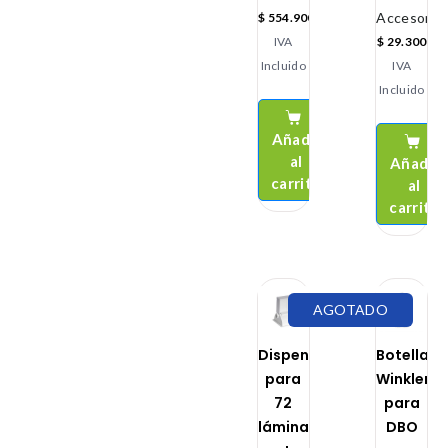
Accesorio
$
554.900
IVA
$
29.300
Incluido
IVA
Incluido
Añadir
al
Añadir
carrito
al
carrito
AGOTADO
Dispensador
Botella
para
Winkler
72
para
láminas
DBO