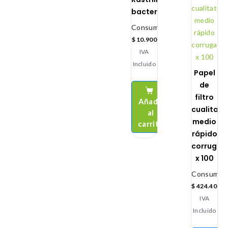
bacteriológico
Consumibles
$
10.900
IVA
Incluido
Papel
de
filtro
Añadir
cualitati
al
medio
carrito
rápido
corrugad
x 100
Consumibl
$
424.400
IVA
Incluido