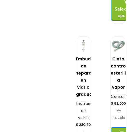
Selecci
opcio
Embudo
Cinta
de
control
separación
esteriliz
en
a
vidrio
vapor
graduado
Consumibl
Instrumental
$
81.000
de
IVA
vidrio
Incluido
$
250.700
-