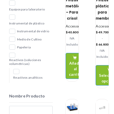
Pinzas
Pinzas
metálicas
plásticas
Equipos para laboratorio
– Para
para
crisol
membra
Instrumental de plástico
Accesorios
Accesorio
Instrumental de vidrio
$
40.800
$
49.700
IVA
-
Medio de Cultivo
Incluido
$
66.800
Papeleria
IVA
Incluido
Reactivos (soluciones
Añadir
volumétricas)
al
carrito
Selecci
Reactivos analíticos
opcio
Nombre Producto