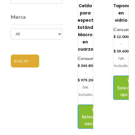
Celda
Tapones
para
en
Marca
espectrofotómetro
vidrio
Estándar
Consumibl
Macro
$
12.000
en
-
cuarzo
$
39.600
Consumibles
IVA
BUSCAR
$
244.800
Incluido
-
$
979.200
Selecci
IVA
opcio
Incluido
Seleccionar
opciones