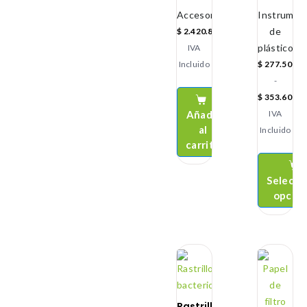
Accesorios
Instrument
de
$
2.420.800
plástico
IVA
Incluido
$
277.500
-
$
353.600
Añadir
IVA
al
Incluido
carrito
Selecci
opcio
Rastrillo